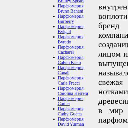
Britney Spears
внутрен
Парфюмерия
Bruno Banani
воплот
Парфюмерия
Burberry
бренд 
Парфюмерия
Bvlgari
компан
Парфюмерия
Byredo
создан
Парфюмерия
лицом и
Cacharel
Парфюмерия
выпуще
Calvin Klein
Парфюмерия
называл
Canali
Парфюмерия
свежая
Carla Fracci
Парфюмерия
нотка
Carolina Herrera
Парфюмерия
древеси
Cartier
в мир 
Парфюмерия
Cathy Guetta
парфю
Парфюмерия
David Yurman