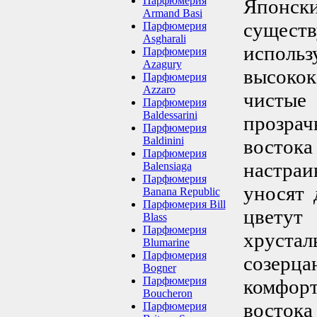
Парфюмерия
Японс
Armand Basi
сущест
Парфюмерия
Asgharali
исп
Парфюмерия
Azagury
высокок
Парфюмерия
Azzaro
чистые
Парфюмерия
Baldessarini
прозра
Парфюмерия
Baldinini
восто
Парфюмерия
настраи
Balensiaga
Парфюмерия
уносят 
Banana Republic
Парфюмерия Bill
цветут
Blass
Парфюмерия
хруста
Blumarine
Парфюмерия
созерц
Bogner
Парфюмерия
комфор
Boucheron
востока
Парфюмерия