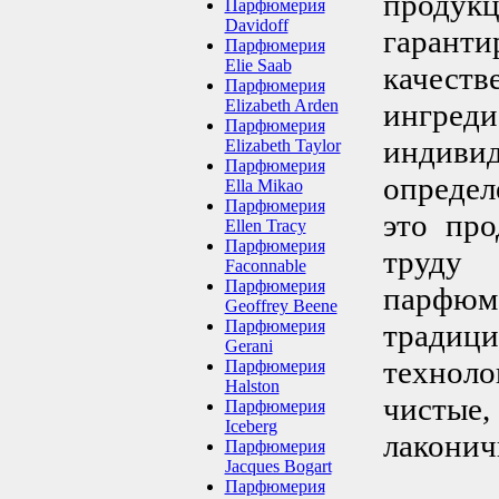
проду
Парфюмерия
Davidoff
гарант
Парфюмерия
Elie Saab
качес
Парфюмерия
Elizabeth Arden
ингре
Парфюмерия
индив
Elizabeth Taylor
Парфюмерия
определ
Ella Mikao
Парфюмерия
это про
Ellen Tracy
Парфюмерия
труду
Faconnable
Парфюмерия
парф
Geoffrey Beene
Парфюмерия
тради
Gerani
технол
Парфюмерия
Halston
чисты
Парфюмерия
Iceberg
лаконичн
Парфюмерия
Jacques Bogart
Парфюмерия